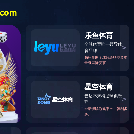
服务热线：
15930639996
案例
新闻动态
乐鱼(中国)