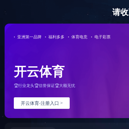
首页
关于我们
工程